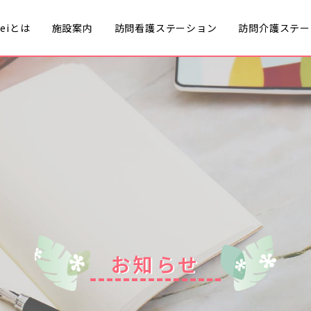
meiとは
施設案内
訪問看護ステーション
訪問介護ステー
お
知
ら
せ