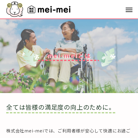
m
e
i
-
m
e
i
と
は
全ては皆様の満足度の向上のために。
株式会社mei-meiでは、ご利用者様が安心して快適にお過ご