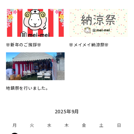
🌸新年のご挨拶🌸
🌸メイメイ納涼祭🌸
地鎮祭を行いました。
2025年9月
月
火
水
木
金
土
日